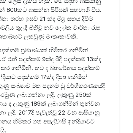
යක් ලෙස දැකිය හැක. මේ සඳහා ආසියානු
න් 800කට ආසන්න පිරිසක් සහභාගි විය.
්තා තරඟ ඉසව් 21 ක්ද මිශ්‍ර සහය දිවීම්
වලිය තුලදී බිහිවූ නව ලෝක වාර්තා රැස
් කතාබහට ලක්වුණු මාතෘකාවකි.
්කම් ප්‍රමාණයක් හිමිකර ගනිමින්
 රන් පදක්කම් 9ක්ද රිදී පදක්කම් 13ක්ද
 කර ගනිමිනි. තව ද බහරේනය පදක්කම්
ියාව පදක්කම් 17ක්ද දිනා ගනිමින්
ණු සංඛ්‍යාව මත පදනම් වූ වර්ගීකරණයේදී
රමුණ ලබාගන්නා ලදි. ලකුණු 250ක්
ය ද ලකුණු 189ක් ලබාගනිමින් තුන්වන
ලදි. 2017දී පැවැ‍ත්වූ 22 වන ආසියානු
ථානය හිමිකර ගත් අසල්වාසි ඉන්දියාවට
යි.