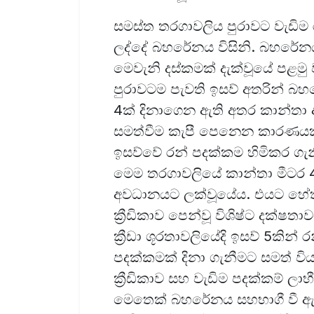
සමස්ත තරගාවලිය පුරාවට වැඩිම ර
ලද්දේ බහරේනය විසිනි. බහරේනය 
මෙවැනි දස්කමක් දැක්වූයේ පළමු
පුරාවටම පැවති ඉසව් අතරින් බහරේ
4ක් දිනාගෙන ඇති අතර කාන්තා අ
සමත්වීම කැපී පෙනෙන කාරණයකි. 
ඉසව්වේ රන් පදක්කම හිමිකර ගැ
මෙම තරගාවලියේ කාන්තා මීටර 4
අවධානයට ලක්වූයේය. එයට හේතු
ක්‍රීඩිකාව පෙන්වූ විශිෂ්ට දක්ෂ
ක්‍රීඩා ශූරතාවලියේදි ඉසව් 5කි
පදක්කමක් දිනා ගැනීමට සමත් වි
ක්‍රීඩිකාව සහ වැඩිම පදක්කම් ලාභ
මෙතෙක් බහරේනය සහභාගී වී ඇති ආ