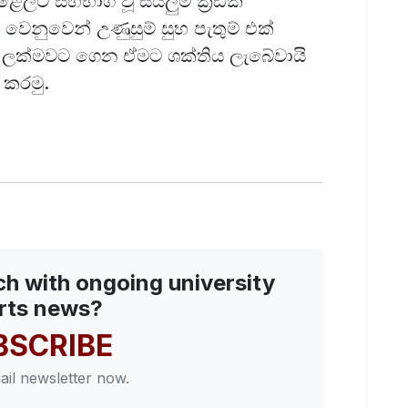
ළෙලට සහභාගි වූ සියලුම ක්‍රීඩක
හණ වෙනුවෙන් උණුසුම් සුභ පැතුම් එක්
 ලක්මවට ගෙන ඒමට ශක්තිය ලැබේවායි
ා කරමු.
ch with ongoing university
rts news?
BSCRIBE
ail newsletter now.