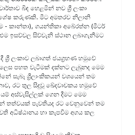
ර්තාව බිඳ හෙළමින් නව ශ්‍රී ලංකා
 විශේෂ කරුණකි. මීට අමතරව නිලානි
ම - කාන්තා), ගයන්තිකා අබේරත්න (මීටර්
ට එම ඉසව්වල සිව්වැනි ස්ථාන ලබාගැනීමට
ී ශ්‍රී ලංකාව ලබාගත් ජයග්‍රහණ හමුවේ
 ලෙස පහත වැටීමක් දක්නට ලැබුනද මෙම
්නේ සැබෑ ශ්‍රීලාංකිකයන් වශයෙන් තම
ව, රට තුල සිදුවූ ඛේදවාචකය හමුවේ
ට යම් අස්වැසිල්ලක් ගෙන දීමට මෙම
වන් තත්වයක් පැවතියද රට වෙනුවෙන් තම
පැවති අධිෂ්ඨානය හා කැපවීම අගය කල