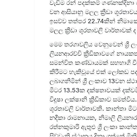
වැඩිම රන් පදක්කම් ගණනක්දිනා
වන ආසියානු මලල ක්‍රීඩා ශූරතාව
ඉසව්ව තත්පර 22.74කින් නිමාක
මලල ක්‍රීඩා ශූරතාවලි වාර්තාවක් 
මෙම තරගාවලිය වෙනුවෙන් ශ්‍රී
ලියනආරච්චි ක්‍රීඩිකාවගේ නායකත
සමන්විත කණ්ඩායමක් සහභාගි වී ඇ
කිරීමට හැකිවූයේ එක් ලෝකඩ පද
ලබාගනිමින් ශ්‍රී ලංකාව 13වන ස
මීටර 13.53ක දක්ෂතාවයක් දක්ව
විදූෂා ලක්ෂානි ක්‍රීඩිකාව සමත්වි
ශූරතාවලි වාර්තාවකි. කාන්තා මී
නදීකා රාමනායක, නිමාලි ලියනාරච
රත්නකුමාරි ඇතුළු ශ්‍රී ලංකා ක
සිව්වැනි ස්ථානය දිනා ගත්තේ මි