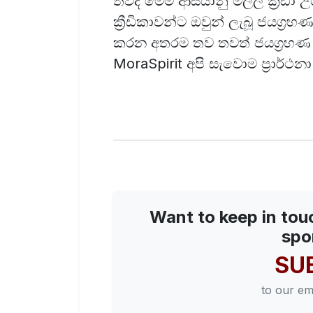
තවද මෙම ආසියානු මලල ක්‍රීඩා උ
ක්‍රීඩිකාවන්ට ඔවුන් ලැබූ ජයග්‍ර
කරන අතරම තව තවත් ජයග්‍රහණ
MoraSpirit අපි සැවොම ප්‍රාර්ථන
Want to keep in tou
spo
SU
to our em