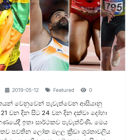
2019-05-12
Featured
0
ඩකයන් වෙනුවෙන් පැවැත්වෙන ආසියානු
 මස 21 වන දින සිට 24 වන දින දක්වා දෝහා
ඩාංගණයේදී ඉතා සාර්ථකව පැවැත්විණි. මෙය
මිතව පවතින ලෝක මලල ක්‍රීඩා ශූරතාවලිය