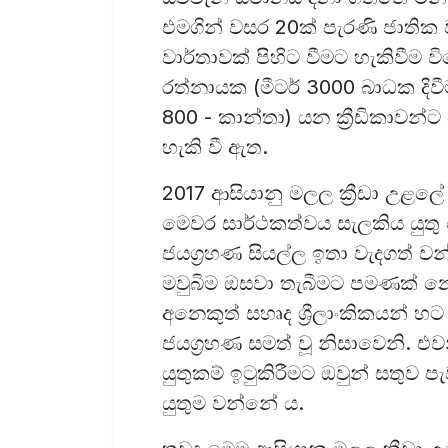
එමගින් වසර 20ක් පැරණි ජාතික වා
වාර්තාවක් පිහිට වීමට හැකිවීම
රත්නායක (මීටර් 3000 බාධක දිවී
800 - කාන්තා) යන ක්‍රීඩිකාවන්
හැකි වී ඇත.
2017 ආසියානු මලල ක්‍රීඩා උළලේ ද
මෙවර සාර්ථකත්වය සැලකිය යුතු
ජයග්‍රහණ සියල්ල ඉතා වැදගත් වන
මවුබිම ඔසවා තැබීමට පමණක් නො
අනෙකුත් සහෘද ශ්‍රීලාංකිකයන් හ
ජයග්‍රහණ සමත් වූ නිසාවෙනි. එ
යුතුකම් ඉටුකිරීමට ඔවුන් සතුව 
යුතුම වන්නේ ය.