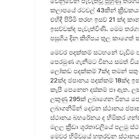
වෙනුවෙන් පැවැත්වූ පුහුණු තරග
කලාපයේ රටවල් 43කින් ක්‍රීඩකය
එහිදී පිරිමි තරඟ ඉසව් 21 ක්ද කාන
ඉසව්වක්ද පැවැත්විණි. මෙම තරගා
පසුගිය දින කිහිපය තුල කාගෙත
මෙවර පදක්කම් සටහනේ වැඩිම පදක
පෙරමුණ ගැනීමට චීනය සමත් විය.ඒ
ලෝකඩ පදක්කම් 7ක්ද තමන් සතු
22ක්ද ජපානය පදක්කම් 18ක්ද ඉන්ද
කැපී පෙනෙන දස්කම් පා ඇත. ලකු
ලකුණු 295ක් ලබාගෙන චීනය පෙ
ලබාගනිමින් දෙවන ස්ථානය ජපාන
ස්ථානය බහරේනය ද හිමිකර ගන්නා 
මලල ක්‍රීඩා ශූරතාවලියේ පලමු ස්
මෙවර හිමිවූයේ හතරවන ස්ථානය