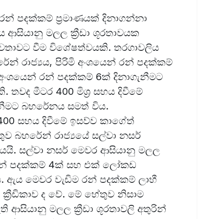
න් පදක්කම් ප්‍රමාණයක් දිනාගන්නා
ආසියානු මලල ක්‍රීඩා ශූරතාවයක
 වතාවට වීම විශේෂත්වයකි. තරගාවලිය
න් රාජ්‍යය, පිරිමි අංශයෙන් රන් පදක්කම්
ංශයෙන් රන් පදක්කම් 6ක් දිනාගැනීමට
තවද මීටර 400 මිශ්‍ර සහය දිවීමේ
නීමට බහරේනය සමත් විය.
00 සහය දිවීමේ ඉසව්ව කාගේත්
ව බහරේන් රාජ්‍යයේ සල්වා නසර්
තාවයයි. සල්වා නසර් මෙවර ආසියානු මලල
න් රන් පදක්කම් 4ක් සහ එක් ලෝකඩ
ය. ඇය මෙවර වැඩිම රන් පදක්කම් ලාභී
ී ක්‍රීඩිකාව ද වේ. මේ හේතුව නිසාම
සියානු මලල ක්‍රීඩා ශූරතාවලි අතුරින්