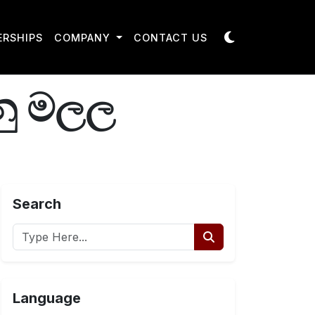
ERSHIPS
COMPANY
CONTACT US
නු මලල
Search
Language