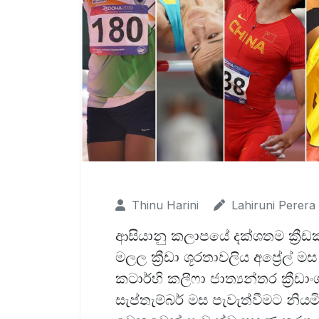
Thinu Harini
Lahiruni Perera
ආසියානු කලාපයේ දක්ශතම ක්‍රී
මලල ක්‍රීඩා ශූරතාවලිය අප්‍රේල්
කටාර්හි කලීෆා ජාත්‍යන්තර ක්‍රී
සැප්තැම්බර් මස පැවැත්වීමට නිය