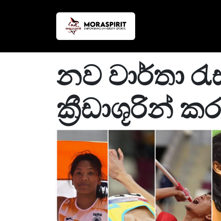
නව වාර්තා රැ
ක්‍රීඩාශූරින් 