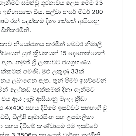
 ගැනීමට සමත්වූ ශූරතාවය ලෙස මෙම 23
ය ඉතිහාසගත විය. සල්වා නසර් මීටර් 200
ොට රන් පදක්කම දිනා ගත්තේ ආසියානු
ද බිහිකරමිනි.
 ලංකාව නියෝජනය කරමින් මෙවර නිමාලි
්වයෙන් යුත් ක්‍රීඩකයන් 15 දෙනෙක්ගෙන්
ත. නමුත් ශ්‍රී ලංකාවට ජයග්‍රහණය
ක්කමක් පමණි. මුළු ලකුණු 33ක්
්ථානය ලබාගෙන ඇත. තුන් පිම්ම ඉසව්වෙන්
මින් ලෝකඩ පදක්කමක් දිනා ගැනීමට
ය. එය ඇය ලැබූ ආසියානු මලල ක්‍රීඩා
ටර 4x400 සහය දිවීමේ ඉසව්වට සහභාගී වූ
්චි, ඩිල්ශි කුමාරසිංහ සහ උපමාලිකා
ාන්තා සහය දිවීමේ කණ්ඩායම එම ඉසව්වේ
නිත්තු 3.3506ක කාලයක් වාර්තා කරමිනි.