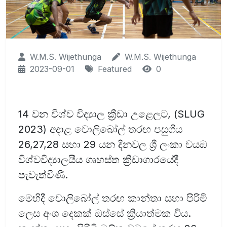
W.M.S. Wijethunga
W.M.S. Wijethunga
2023-09-01
Featured
0
14 වන විශ්ව විද්‍යාල ක්‍රීඩා උළෙලට, (SLUG
2023) අදාළ වොලිබෝල් තරඟ පසුගිය
26,27,28 සහා 29 යන දිනවල ශ්‍රී ලංකා වයඹ
විශ්වවිද්‍යාලයීය ගෘහස්ත ක්‍රීඩාගාරයේදී
පැවැත්වීණී.
මෙහිදී වොලිබෝල් තරඟ කාන්තා සහා පිරිමි
ලෙස අංශ දෙකක් ඔස්සේ ක්‍රියාත්මක විය.