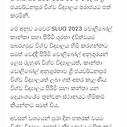
ජයවර්ධනපුර විශ්ව විද්‍යාලය පරාජයට පත්
කරමිනි.
මේ අනුව මෙවර SLUG 2023 වොලිබෝල්
කාන්තා සහා පිරිමි ශුරතා ද්විත්වයම
සබරගමුව විශ්ව විද්‍යාලය හිමි කරගන්නට
සමත් වෙද්දී පිරිමි වොලිබෝල් අනුශුරයන්
ලෙස රුහුණ විශ්ව විද්‍යාලයත්, කාන්තා
වොලිබෝල් අනුශුරතාව ශ්‍රි ජයවර්ධනපුර
විශ්ව විද්‍යාලයත් ලබා ගත් අතර කැලණිය
විශ්ව විද්‍යාලය පිරිමි සහා කන්තා යන
දෙයාංශයේම තුන්වන ස්ථානයට හිමිකම්
කියන්නට සමත් විය.
අවසන් වශයෙන් පුරා දින හතරක් වයඹ
විශ්ව විද්‍යාල ගෘහස්ථ ක්‍රීඩාගාරය මූලික කර