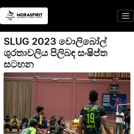
SLUG 2023 වොලිබෝල්
ශුරතාවලිය පිලිබඳ සංෂිප්ත
සටහන