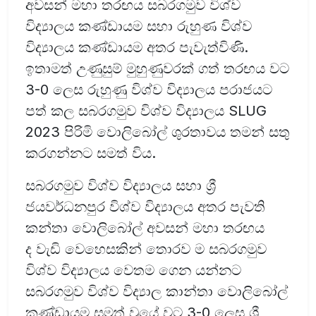
අවසන් මහා තරඟය සබරගමුව විශ්ව
විද්‍යාලය කණ්ඩායම සහා රුහුණ විශ්ව
විද්‍යාලය කණ්ඩායම අතර පැවැත්විණි.
ඉතාමත් උණුසුම් මුහුණුවරක් ගත් තරඟය වට
3-0 ලෙස රුහුණු විශ්ව විද්‍යාලය පරාජයට
පත් කල සබරගමුව විශ්ව විද්‍යාලය SLUG
2023 පිරිමි වොලිබෝල් ශුරතාවය තමන් සතු
කරගන්නට සමත් විය.
සබරගමුව විශ්ව විද්‍යාලය සහා ශ්‍රී
ජයවර්ධනපුර විශ්ව විද්‍යාලය අතර පැවති
කන්තා වොලිබෝල් අවසන් මහා තරඟය
ද වැඩි වෙහෙසකින් තොරව ම සබරගමුව
විශ්ව විද්‍යාලය වෙතම ගෙන යන්නට
සබරගමුව විශ්ව විද්‍යාල කාන්තා වොලිබෝල්
කණ්ඩායම සමත් වුයේ වට 3-0 ලෙස ශ්‍රී