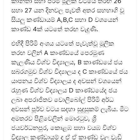
කාන්තා සහා පිරිමි මූලික වටයේ තරඟ 26
සහා 27 යන දිනවල පැවති අතර සහභාගි වූ
සියලු කණ්ඩායම් A,B,C සහා D වශයෙන්
කාණ්ඩ 4ක් යටතේ තරඟ වැදුණි.
එහිදී පිරිමි අංශය යටතේ පැවැත්වූ මූලික
තරඟ වලින් A කාණ්ඩයේ පෙරමුණ
කැලණිය විශ්ව විද්‍යාලය, B කාණ්ඩයේ ජය
සබරගමුව විශ්ව විද්‍යාලය ද C කාණ්ඩයේ ජය
යාපනය විශ්ව විද්‍යාලය ද අවසන් වශයෙන්
රැහුණ විශ්ව විද්‍යාලය D කාණ්ඩයේද ජය
ලබා අපරාජිතව වොලිබෝල් පිරිමි අර්ධ
අවසන් පූර්ව වටය සදහා සුදුසුකම් ලැබීය. මීට
අමතරව පිළිවෙලින් මොරටුව, ශ්‍රි
ජයවර්ධනපුර, කොළඹ සහා වයඹ විශ්ව
විද්‍යාල කණ්ඩායම් ද ඒ ඒ කාණ්ඩ වල වැඩි