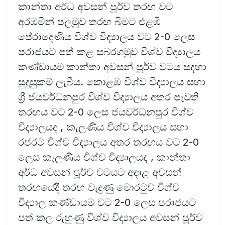
කාන්තා අර්ධ අවසන් පූර්ව තරඟ වට
අරඹමින් පලමුව තරඟ බිමට එළඹි
පේරාදෙණිය විශ්ව විද්‍යාලය වට 2-0 ලෙස
පරාජයට පත් කළ සබරගමුව විශ්ව විද්‍යාලය
කණ්ඩායම කාන්තා අවසන් පූර්ව වටය සදහා
සුදුසුකම් ලැබීය. කොළඹ විශ්ව විද්‍යාලය සහා
ශ්‍රී ජයවර්ධනපුර විශ්ව විද්‍යාලය අතර පැවති
තරඟය වට 2-0 ලෙස ජයවර්ධනපුර විශ්ව
විද්‍යාලයද , කැලණිය විශ්ව විද්‍යාලය සහා
රජරට විශ්ව විද්‍යාලය අතර තරඟය වට 2-0
ලෙස කැලණිය විශ්ව විද්‍යාලයද , කාන්තා
අර්ධ අවසන් පූර්ව වටයට අදාළ අවසන්
තරඟයේදී තරඟ වැදුණු මොරටුව විශ්ව
විද්‍යාල කණ්ඩායම වට 2-0 ලෙස පරාජයට
පත් කල රුහුණු විශ්ව විද්‍යාලය අවසන් පූර්ව