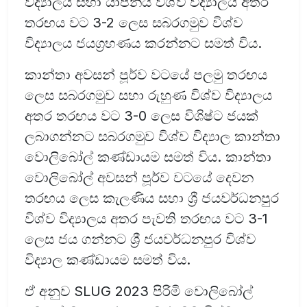
විද්‍යාලය සහා යාපනය විශ්ව විද්‍යාලය අතර
තරඟය වට 3-2 ලෙස සබරගමුව විශ්ව
විද්‍යාලය ජයග්‍රහණය කරන්නට සමත් විය.
කාන්තා අවසන් පූර්ව වටයේ පලමු තරඟය
ලෙස සබරගමුව සහා රුහුණ විශ්ව විද්‍යාලය
අතර තරඟය වට 3-0 ලෙස විශිෂ්ට ජයක්
ලබාගන්නට සබරගමුව විශ්ව විද්‍යාල කාන්තා
වොලිබෝල් කණ්ඩායම සමත් විය. කාන්තා
වොලිබෝල් අවසන් පූර්ව වටයේ දෙවන
තරඟය ලෙස කැලණිය සහා ශ්‍රී ජයවර්ධනපුර
විශ්ව විද්‍යාලය අතර පැවති තරඟය වට 3-1
ලෙස ජය ගන්නට ශ්‍රී ජයවර්ධනපුර විශ්ව
විද්‍යාල කණ්ඩායම සමත් විය.
ඒ අනුව SLUG 2023 පිරිමි වොලිබෝල්