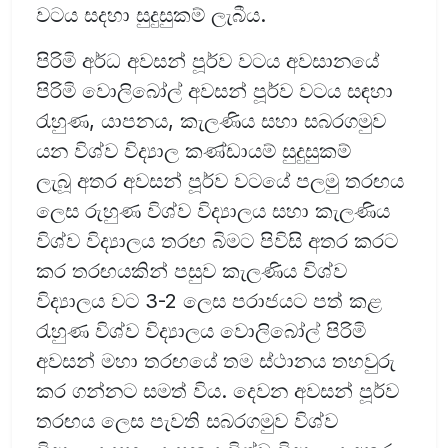
වටය සදහා සුදුසුකම් ලැබීය.
පිරිමි අර්ධ අවසන් පූර්ව වටය අවසානයේ
පිරිමි වොලිබෝල් අවසන් පූර්ව වටය සඳහා
රැහුණ, යාපනය, කැලණිය සහා සබරගමුව
යන විශ්ව විද්‍යාල කණ්ඩායම් සුදුසුකම්
ලැබූ අතර අවසන් පූර්ව වටයේ පලමු තරඟය
ලෙස රුහුණ විශ්ව විද්‍යාලය සහා කැලණිය
විශ්ව විද්‍යාලය තරඟ බිමට පිවිසි අතර කරට
කර තරඟයකින් පසුව කැලණිය විශ්ව
විද්‍යාලය වට 3-2 ලෙස පරාජයට පත් කළ
රැහුණ විශ්ව විද්‍යාලය වොලිබෝල් පිරිමි
අවසන් මහා තරඟයේ තම ස්ථානය තහවුරු
කර ගන්නට සමත් විය. දෙවන අවසන් පූර්ව
තරඟය ලෙස පැවති සබරගමුව විශ්ව