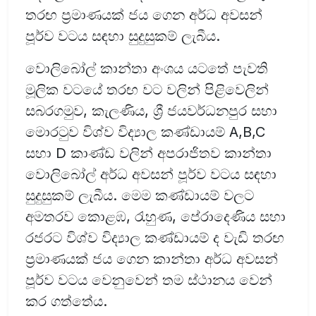
තරඟ ප්‍රමාණයක් ජය ගෙන අර්ධ අවසන්
පූර්ව වටය සඳහා සුදුසුකම් ලැබීය.
වොලිබෝල් කාන්තා අංශය යටතේ පැවති
මූලික වටයේ තරඟ වට වලින් පිළිවෙලින්
සබරගමුව, කැලණිය, ශ්‍රී ජයවර්ධනපුර සහා
මොරටුව විශ්ව විද්‍යාල කණ්ඩායම් A,B,C
සහා D කාණ්ඩ වලින් අපරාජිතව කාන්තා
වොලිබෝල් අර්ධ අවසන් පූර්ව වටය සඳහා
සුදුසුකම් ලැබීය. මෙම කණ්ඩායම් වලට
අමතරව කොළඹ, රැහුණ, පේරාදෙණිය සහා
රජරට විශ්ව විද්‍යාල කණ්ඩායම් ද වැඩි තරඟ
ප්‍රමාණයක් ජය ගෙන කාන්තා අර්ධ අවසන්
පූර්ව වටය වෙනුවෙන් තම ස්ථානය වෙන්
කර ගත්තේය.