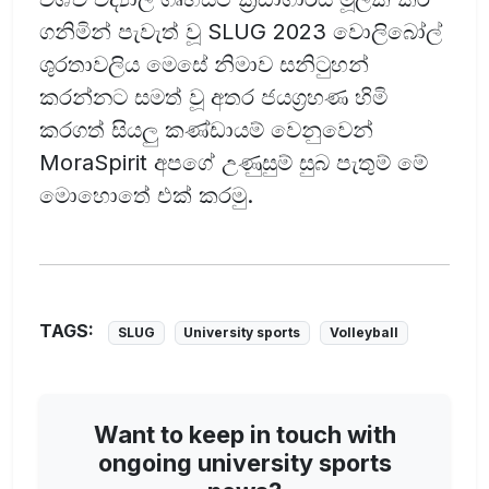
ගනිමින් පැවැත් වූ SLUG 2023 වොලිබෝල්
ශුරතාවලිය මෙසේ නිමාව සනිටුහන්
කරන්නට සමත් වූ අතර ජයග්‍රහණ හිමි
කරගත් සියලු කණ්ඩායම් වෙනුවෙන්
MoraSpirit අපගේ උණුසුම් සුබ පැතුම් මේ
මොහොතේ එක් කරමු.
TAGS:
SLUG
University sports
Volleyball
Want to keep in touch with
ongoing university sports